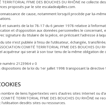
É TERRITORIAL FFME DES BOUCHES DU RHÔNE ne collecte des inf
rvices proposés par le site escaladealpilles.com.
connaissance de cause, notamment lorsqu’il procède par lui-même à l
mations.
t suivants de la loi 78-17 du 6 janvier 1978 relative à l’informati
tification et d’opposition aux données personnelles le concernant,
c signature du titulaire de la pièce, en précisant l’adresse à laq
 du site n’est publiée à l’insu de l’utilisateur, échangée, transf
e L’ASSOCIATION COMITÉ TERRITORIAL FFME DES BOUCHES DU RHÔN
uel acquéreur qui serait à son tour tenu de la même obligation d
 le numéro 2123964 v 0
spositions de la loi du 1er juillet 1998 transposant la directive
COOKIES
in nombre de liens hypertextes vers d’autres sites Internet ou d’
ION COMITÉ TERRITORIAL FFME DES BOUCHES DU RHÔNE ne reconn
’utilisation desdits sites ou ressources.