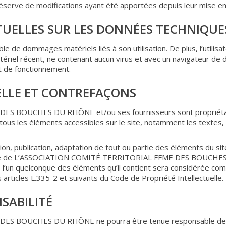
réserve de modifications ayant été apportées depuis leur mise en 
TUELLES SUR LES DONNÉES TECHNIQUE
e de dommages matériels liés à son utilisation. De plus, l’utilisa
ériel récent, ne contenant aucun virus et avec un navigateur de 
tat de fonctionnement.
UELLE ET CONTREFAÇONS
 BOUCHES DU RHÔNE et/ou ses fournisseurs sont propriétaires
ur tous les éléments accessibles sur le site, notamment les textes
on, publication, adaptation de tout ou partie des éléments du site
réalable de L’ASSOCIATION COMITÉ TERRITORIAL FFME DES BOUCH
e l’un quelconque des éléments qu’il contient sera considérée co
rticles L.335-2 et suivants du Code de Propriété Intellectuelle.
NSABILITÉ
S BOUCHES DU RHÔNE ne pourra être tenue responsable des d