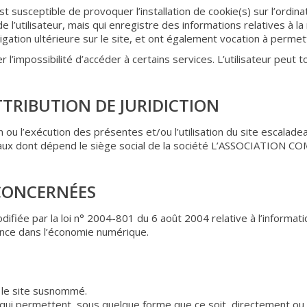
st susceptible de provoquer l’installation de cookie(s) sur l’ordinat
 de l’utilisateur, mais qui enregistre des informations relatives à l
avigation ultérieure sur le site, et ont également vocation à perm
er l’impossibilité d’accéder à certains services. L’utilisateur peut
ATTRIBUTION DE JURIDICTION
n ou l’exécution des présentes et/ou l’utilisation du site escalade
unaux dont dépend le siège social de la société L’ASSOCIATI
 CONCERNÉES
iée par la loi n° 2004-801 du 6 août 2004 relative à l’informatiqu
ance dans l’économie numérique.
nt le site susnommé.
s qui permettent, sous quelque forme que ce soit, directement ou 