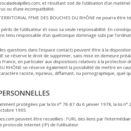
e escaladealpilles.com, et résultant soit de l’utilisation d’un maté
irus ou d’une incompatibilité.
TERRITORIAL FFME DES BOUCHES DU RHÔNE ne pourra être ten
et périls de l’utilisateur et sous sa seule responsabilité. En 
enu responsable d’un quelconque dommage subi par l’ordinateur
 des questions dans l’espace contact) peuvent être à la disposit
réserve le droit de supprimer, sans mise en demeure préalab
 en France, en particulier aux dispositions relatives à la protect
NE se réserve également la possibilité de mettre en cause la
ractère raciste, injurieux, diffamant, ou pornographique, quel que
 PERSONNELLES
ment protégées par la loi n° 78-87 du 6 janvier 1978, la loi n° 
octobre 1995.
illes.com peuvent être recueillies : l’URL des liens par l’intermédiai
e protocole Internet (IP) de l’utilisateur.