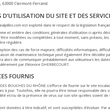
x, 63000 Clermont-Ferrand
 D’UTILISATION DU SITE ET DES SERVI
dealpilles.com est exploité dans le respect de la législation françai
leine et entière des conditions générales d’utilisation ci-après décr
d’être modifiées ou complétées à tout moment, sans préavis, les ut
re régulière.
ception des cas de force majeure, difficultés informatiques, diffi
r raison de maintenance technique peut également être décidé
lors de communiquer préalablement aux utilisateurs les dates e
 régulièrement par Eléonore DHERBECOURT.
CES FOURNIS
BOUCHES DU RHÔNE s’efforce de fournir sur le site escaladeal
es à jour. Toutefois, elle ne pourra être tenue responsable des 
ité et/ou de la présence de virus sur son site qu’elles soient de so
nt données à titre indicatif, et sont susceptibles d’évoluer. Par a